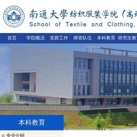
首页
学院概况
党群工作
师资队伍
本科教育
研究生教
本科教育
专业介绍