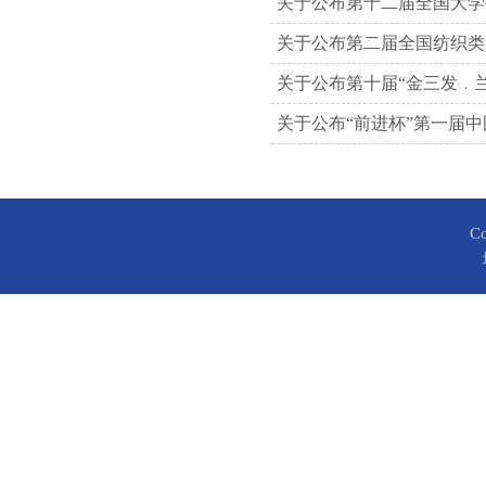
关于公布第十二届全国大学
关于公布第二届全国纺织类
关于公布第十届“金三发﹒
关于公布“前进杯”第一届
C