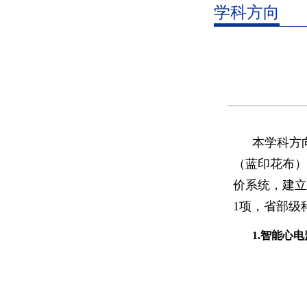
学科方向
本学科方
（蓝印花布）
价系统，建立
1
项
，省部级
1.智能心