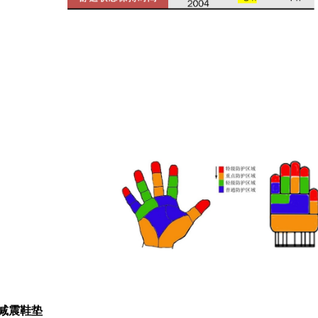
力减震鞋垫